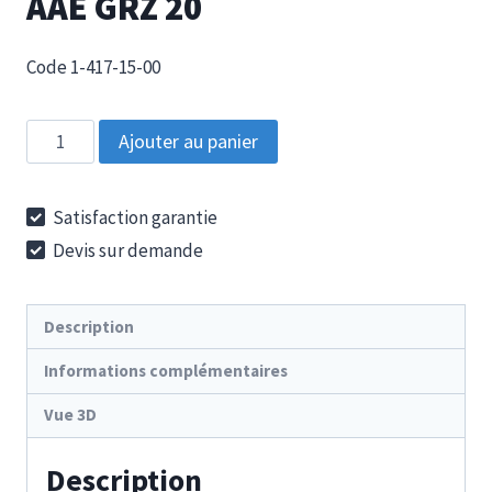
AAE GRZ 20
Code 1-417-15-00
quantité
Ajouter au panier
de
AAE
Satisfaction garantie
GRZ
Devis sur demande
20
Description
Informations complémentaires
Vue 3D
Description