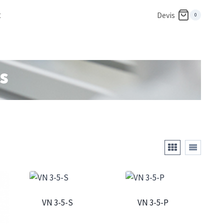
t
Devis
0
s
VN 3-5-S
VN 3-5-P