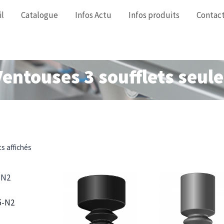
il
Catalogue
Infos Actu
Infos produits
Contac
Ventouses 3 soufflets seule
ts affichés
5-N2