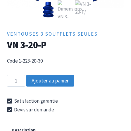
VENTOUSES 3 SOUFFLETS SEULES
VN 3-20-P
Code 1-223-20-30
quantité
Ajouter au panier
de
VN
Satisfaction garantie
3-
Devis sur demande
20-
P
Description