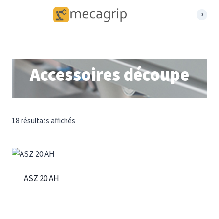
Aller
Menu
0
au
contenu
Accessoires découpe
18 résultats affichés
ASZ 20 AH