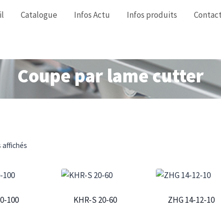
il
Catalogue
Infos Actu
Infos produits
Contac
Coupe par lame cutter
s affichés
0-100
KHR-S 20-60
ZHG 14-12-10