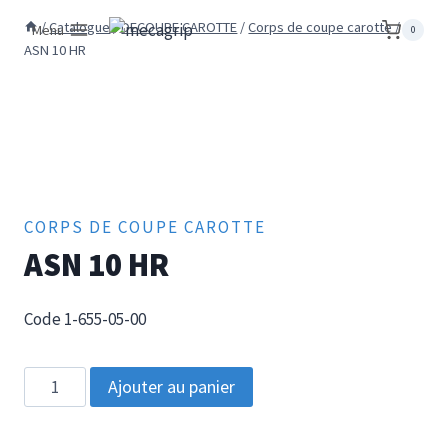
Aller
/
Catalogue
/
DECOUPE CAROTTE
/
Corps de coupe carotte
/
Menu
0
au
ASN 10 HR
contenu
CORPS DE COUPE CAROTTE
ASN 10 HR
Code 1-655-05-00
quantité
Ajouter au panier
de
ASN