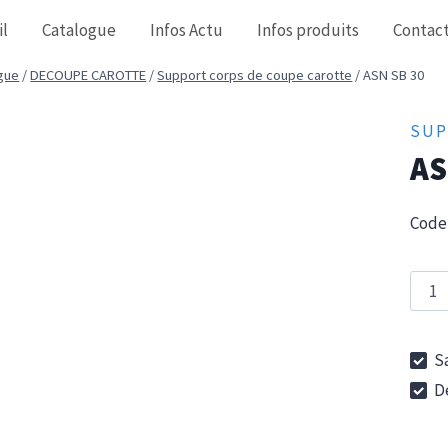
il
Catalogue
Infos Actu
Infos produits
Contac
gue
/
DECOUPE CAROTTE
/
Support corps de coupe carotte
/
ASN SB 30
SUP
AS
Code 
quan
de
ASN
Sa
SB
De
30