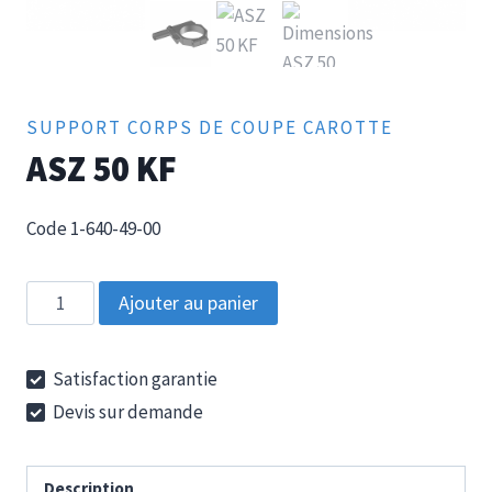
SUPPORT CORPS DE COUPE CAROTTE
ASZ 50 KF
Code 1-640-49-00
quantité
Ajouter au panier
de
ASZ
Satisfaction garantie
50
Devis sur demande
KF
Description