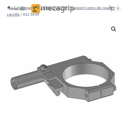
Aller
/
Catalogue
/
DECOUPE CAROTTE
/
Support corps de coupe
Menu
0
au
carotte
/
ASZ 50 KF
contenu