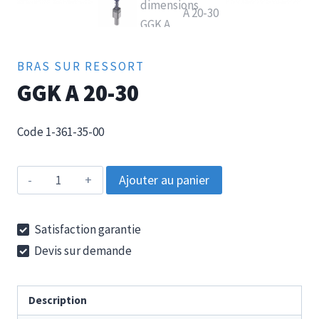
BRAS SUR RESSORT
GGK A 20-30
Code 1-361-35-00
quantité
Ajouter au panier
de
GGK
Satisfaction garantie
A
Devis sur demande
20-
30
Description