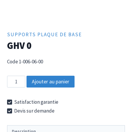
SUPPORTS PLAQUE DE BASE
GHV 0
Code 1-006-06-00
quantité
Ajouter au panier
de
GHV
Satisfaction garantie
0
Devis sur demande
Description