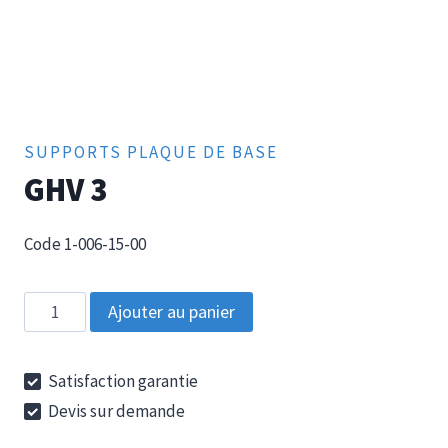
SUPPORTS PLAQUE DE BASE
GHV 3
Code 1-006-15-00
quantité
Ajouter au panier
de
GHV
Satisfaction garantie
3
Devis sur demande