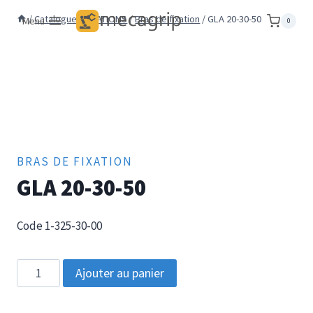
Aller
/
Catalogue
/
FIXATIONS
/
Bras de fixation
/
GLA 20-30-50
Menu
0
au
contenu
BRAS DE FIXATION
GLA 20-30-50
Code 1-325-30-00
quantité
Ajouter au panier
de
GLA