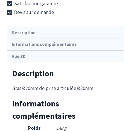
Satisfaction garantie
20-
Devis sur demande
30-
50
Description
Informations complémentaires
Vue 3D
Description
Bras Ø20mm de prise articulée Ø30mm
Informations
complémentaires
Poids
148 g