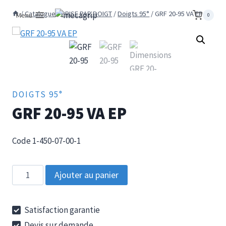
Aller
/
Catalogue
/
PRISE PAR DOIGT
/
Doigts 95°
/
GRF 20-95 VA EP
Menu
0
au
contenu
DOIGTS 95°
GRF 20-95 VA EP
Code 1-450-07-00-1
quantité
Ajouter au panier
de
GRF
Satisfaction garantie
20-
Devis sur demande
95