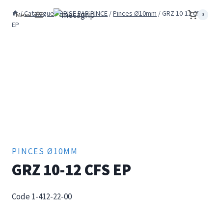
Aller
/
Catalogue
/
PRISE PAR PINCE
/
Pinces Ø10mm
/
GRZ 10-12 CFS
Menu
0
au
EP
contenu
PINCES Ø10MM
GRZ 10-12 CFS EP
Code 1-412-22-00