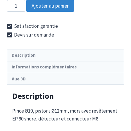
quantité
Ajouter au panier
de
GRZ
Satisfaction garantie
10-
Devis sur demande
12
CFS
EP
Description
Informations complémentaires
Vue 3D
Description
Pince Ø10, pistons Ø12mm, mors avec revêtement
EP 90 shore, détecteur et connecteur M8