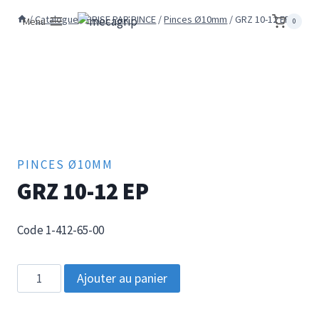
Aller
/
Catalogue
/
PRISE PAR PINCE
/
Pinces Ø10mm
/
GRZ 10-12 EP
Menu
0
au
contenu
PINCES Ø10MM
GRZ 10-12 EP
Code 1-412-65-00
quantité
Ajouter au panier
de
GRZ