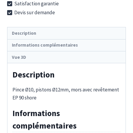
Satisfaction garantie
10-
Devis sur demande
12
EP
Description
Informations complémentaires
Vue 3D
Description
Pince Ø10, pistons Ø12mm, mors avec revêtement
EP 90 shore
Informations
complémentaires