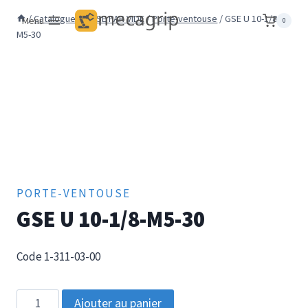
Aller
/
Catalogue
/
PRISE PAR VIDE
/
Porte-ventouse
/
GSE U 10-1/8-
Menu
0
au
M5-30
contenu
PORTE-VENTOUSE
GSE U 10-1/8-M5-30
Code 1-311-03-00
quantité
Ajouter au panier