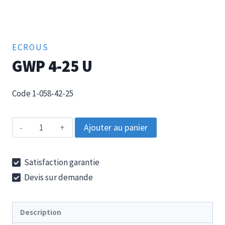
ECROUS
GWP 4-25 U
Code 1-058-42-25
quantité
Ajouter au panier
de
GWP
Satisfaction garantie
4-
Devis sur demande
25
U
Description