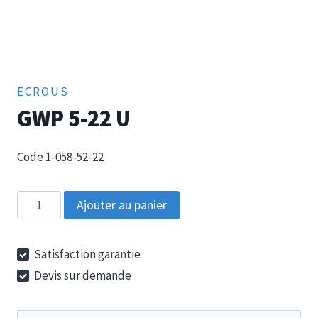
ECROUS
GWP 5-22 U
Code 1-058-52-22
quantité
Ajouter au panier
de
GWP
Satisfaction garantie
5-
Devis sur demande
22
U