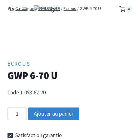
Aller
/
Catalogue
/
STRUCTURE
/
Ecrous
/
GWP 6-70 U
Menu
0
au
contenu
ECROUS
GWP 6-70 U
Code 1-058-62-70
quantité
Ajouter au panier
de
GWP
Satisfaction garantie
6-