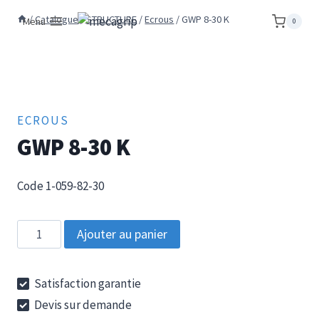
Aller
/
Catalogue
/
STRUCTURE
/
Ecrous
/
GWP 8-30 K
Menu
0
au
contenu
ECROUS
GWP 8-30 K
Code 1-059-82-30
quantité
Ajouter au panier
de
GWP
Satisfaction garantie
8-
Devis sur demande
30