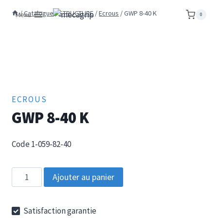
Aller
/
Catalogue
/
STRUCTURE
/
Ecrous
/
GWP 8-40 K
Menu
0
au
contenu
ECROUS
GWP 8-40 K
Code 1-059-82-40
quantité
Ajouter au panier
de
GWP
Satisfaction garantie
8-