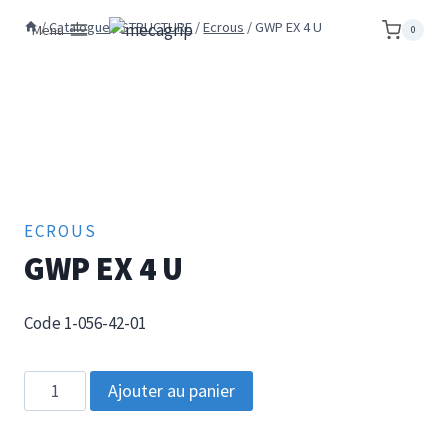
Aller
/
Catalogue
/
STRUCTURE
/
Ecrous
/
GWP EX 4 U
Menu
0
au
contenu
ECROUS
GWP EX 4 U
Code 1-056-42-01
quantité
Ajouter au panier
de
GWP