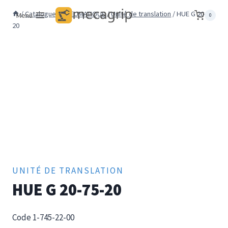
Aller
/
Catalogue
/
PNEUMATIQUE
/
Unité de translation
/
HUE G 20-75-
Menu
0
au
20
contenu
UNITÉ DE TRANSLATION
HUE G 20-75-20
Code 1-745-22-00