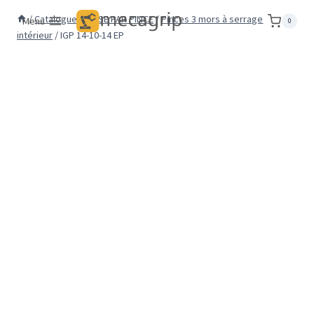
Aller
/
Catalogue
/
PRISE PAR PINCE
/
Pinces 3 mors à serrage
Menu
0
au
intérieur
/
IGP 14-10-14 EP
contenu