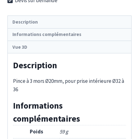
Devis sur demande
32-
36
Description
Informations complémentaires
Vue 3D
Description
Pince à 3 mors Ø20mm, pour prise intérieure Ø32 à
36
Informations
complémentaires
Poids
59 g