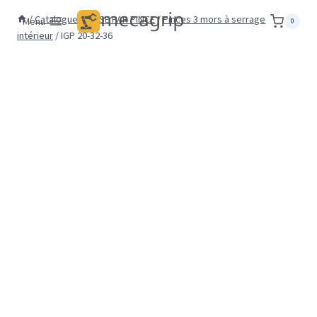
Aller
/
Catalogue
/
PRISE PAR PINCE
/
Pinces 3 mors à serrage
Menu
0
au
intérieur
/
IGP 20-32-36
contenu