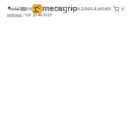
Aller
/
Catalogue
/
PRISE PAR PINCE
/
Pinces 3 mors à serrage
Menu
0
au
intérieur
/
IGP 20-46-50 EP
contenu