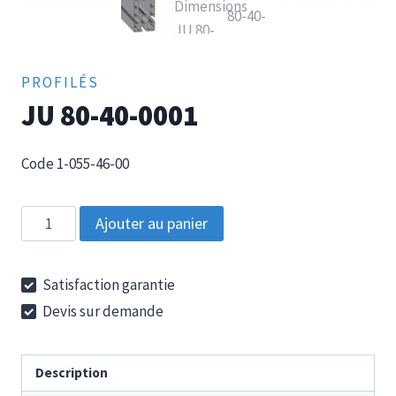
PROFILÉS
JU 80-40-0001
Code 1-055-46-00
quantité
Ajouter au panier
de
JU
Satisfaction garantie
80-
Devis sur demande
40-
0001
Description