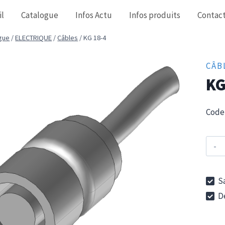
il
Catalogue
Infos Actu
Infos produits
Contac
gue
/
ELECTRIQUE
/
Câbles
/
KG 18-4
CÂB
KG
Code 
Sa
De