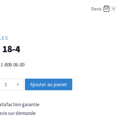
t
Devis
0
LES
 18-4
1-808-06-00
quantité
Ajouter au panier
de
KG
tisfaction garantie
18-
vis sur demande
4