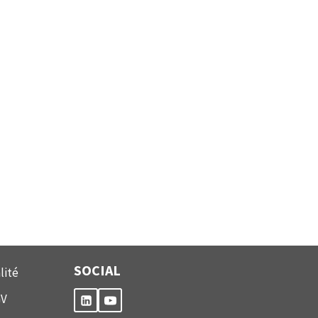
SOCIAL
lité
GV