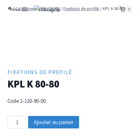
Aller
/
Catalogue
/
STRUCTURE
/
Fixations de profilé
/
KPL K 80-80
Menu
0
au
contenu
FIXATIONS DE PROFILÉ
KPL K 80-80
Code 1-120-90-00
quantité
Ajouter au panier
de
KPL