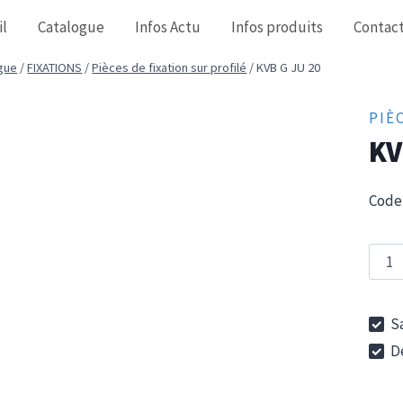
il
Catalogue
Infos Actu
Infos produits
Contac
gue
/
FIXATIONS
/
Pièces de fixation sur profilé
/
KVB G JU 20
PIÈ
KV
Code 
quan
de
KVB
Sa
G
De
JU
20