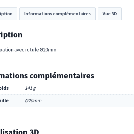
iption
Informations complémentaires
Vue 3D
iption
fixation avec rotule Ø20mm
rmations complémentaires
oids
141 g
aille
Ø20mm
lisation 3D