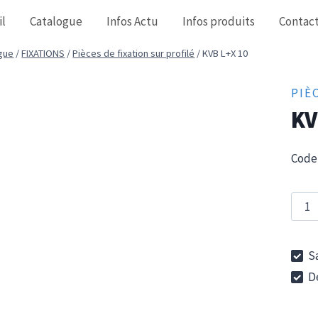
il
Catalogue
Infos Actu
Infos produits
Contac
gue
/
FIXATIONS
/
Pièces de fixation sur profilé
/
KVB L+X 10
PIÈ
KV
Code 
quan
de
KVB
Sa
L+X
De
10