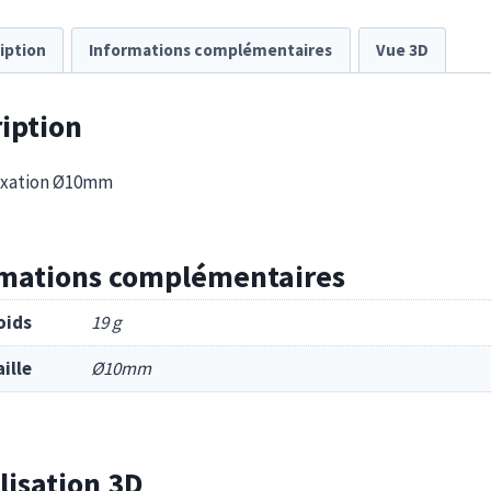
iption
Informations complémentaires
Vue 3D
iption
fixation Ø10mm
rmations complémentaires
oids
19 g
aille
Ø10mm
lisation 3D