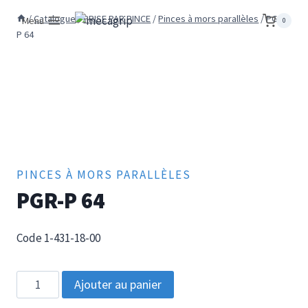
Aller
/
Catalogue
/
PRISE PAR PINCE
/
Pinces à mors parallèles
/
PGR-
Menu
0
au
P 64
contenu
PINCES À MORS PARALLÈLES
PGR-P 64
Code 1-431-18-00
quantité
Ajouter au panier
de