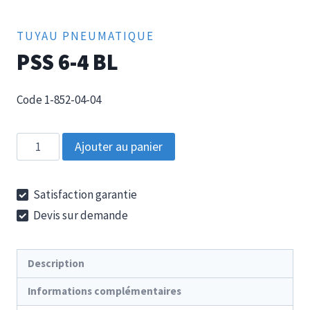
TUYAU PNEUMATIQUE
PSS 6-4 BL
Code 1-852-04-04
quantité
Ajouter au panier
de
PSS
Satisfaction garantie
6-
Devis sur demande
4
BL
Description
Informations complémentaires