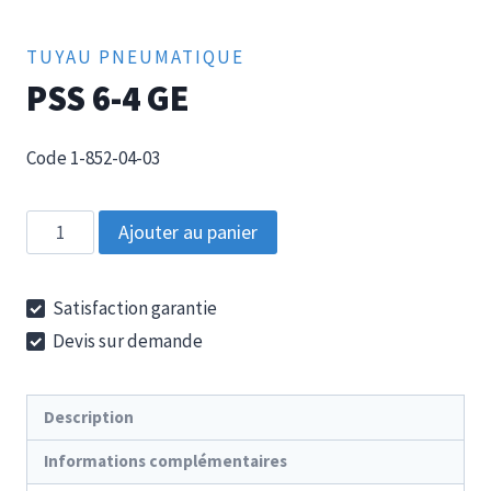
TUYAU PNEUMATIQUE
PSS 6-4 GE
Code 1-852-04-03
quantité
Ajouter au panier
de
PSS
Satisfaction garantie
6-
Devis sur demande
4
GE
Description
Informations complémentaires