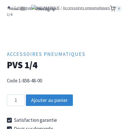
Aller
/
Catalogue
/
PNEUMATIQUE
/
Accessoires pneumatiques
/
PVS
Menu
0
au
1/4
contenu
ACCESSOIRES PNEUMATIQUES
PVS 1/4
Code 1-858-48-00
quantité
Ajouter au panier
de
PVS
Satisfaction garantie
1/4
Devis sur demande