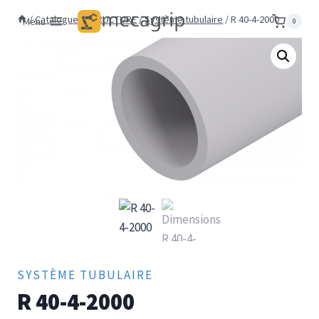
Aller
/
Catalogue
/
STRUCTURE
/
Système tubulaire
/
R 40-4-2000
Menu
0
au
contenu
SYSTÈME TUBULAIRE
R 40-4-2000