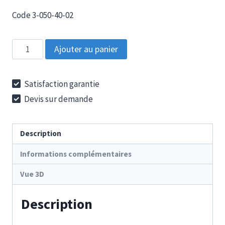
Code 3-050-40-02
quantité
Ajouter au panier
de
R
Satisfaction garantie
40-
Devis sur demande
4-
2000
Description
Informations complémentaires
Vue 3D
Description