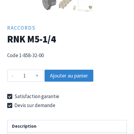
RACCORDS
RNK M5-1/4
Code 1-858-32-00
quantité
Ajouter au panier
de
RNK
Satisfaction garantie
M5-
Devis sur demande
1/4
Description