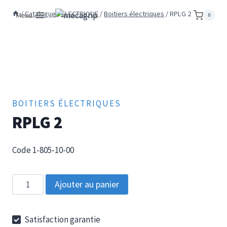
Aller
/
Catalogue
/
ELECTRIQUE
/
Boitiers électriques
/
RPLG 2
Menu
0
au
contenu
BOITIERS ÉLECTRIQUES
RPLG 2
Code 1-805-10-00
quantité
Ajouter au panier
de
RPLG
Satisfaction garantie
2