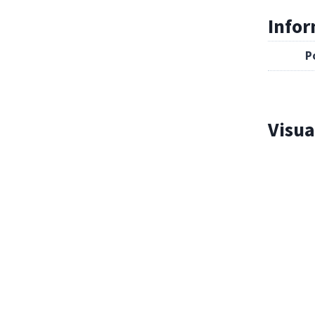
Info
P
Visua