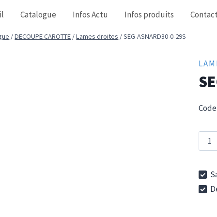
il
Catalogue
Infos Actu
Infos produits
Contac
gue
/
DECOUPE CAROTTE
/
Lames droites
/
SEG-ASNARD30-0-29S
LAM
SE
Code 
quan
de
SEG-
Sa
ASNA
De
0-
29S