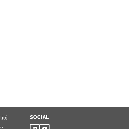
SOCIAL
lité
GV