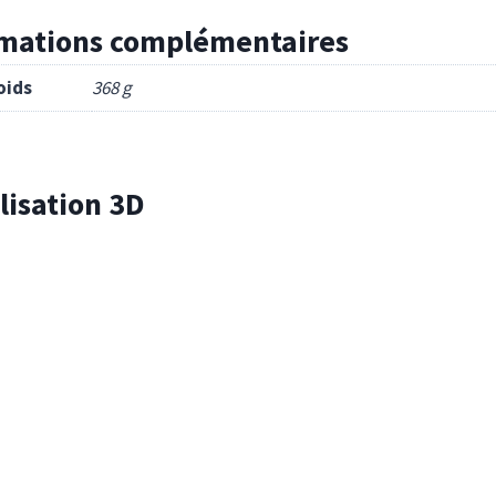
rmations complémentaires
oids
368 g
lisation 3D