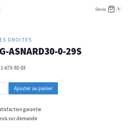
t
Devis
0
ES DROITES
G-ASNARD30-0-29S
1-673-92-03
tité
Ajouter au panier
tisfaction garantie
RD30-
vis sur demande