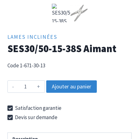
LAMES INCLINÉES
SES30/50-15-38S Aimant
Code 1-671-30-13
quantité
Ajouter au panier
de
SES30/50-
Satisfaction garantie
15-
Devis sur demande
38S
Aimant
Description