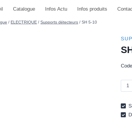
il
Catalogue
Infos Actu
Infos produits
Contac
ogue
/
ELECTRIQUE
/
Supports détecteurs
/
SH 5-10
SU
SH
Code
quant
de
SH
Sa
5-
D
10