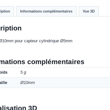
iption
Informations complémentaires
Vue 3D
ription
 Ø10mm pour capteur cylindrique Ø5mm
rmations complémentaires
oids
5 g
aille
Ø10mm
alisation 3D