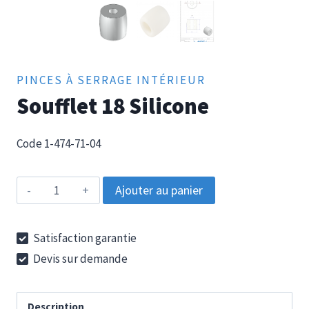
PINCES À SERRAGE INTÉRIEUR
Soufflet 18 Silicone
Code 1-474-71-04
quantité
Ajouter au panier
de
Soufflet
Satisfaction garantie
18
Devis sur demande
Silicone
Description