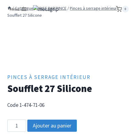
Aller
/
Catalogue
/
PRISE PAR PINCE
/
Pinces à serrage intérieur
/
Menu
0
au
Soufflet 27 Silicone
contenu
PINCES À SERRAGE INTÉRIEUR
Soufflet 27 Silicone
Code 1-474-71-06
quantité
Ajouter au panier
de