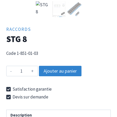
RACCORDS
STG 8
Code 1-851-01-03
quantité
Ajouter au panier
de
STG
Satisfaction garantie
8
Devis sur demande
Description