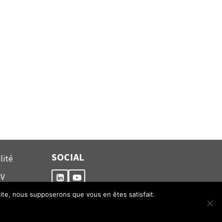
SOCIAL
lité
GV
 site, nous supposerons que vous en êtes satisfait.