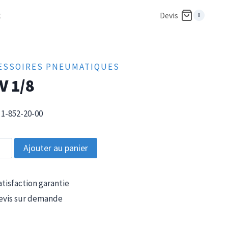
t
Devis
0
ESSOIRES PNEUMATIQUES
V 1/8
1-852-20-00
tité
Ajouter au panier
tisfaction garantie
vis sur demande