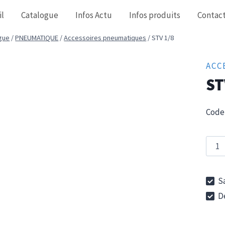
il
Catalogue
Infos Actu
Infos produits
Contac
gue
/
PNEUMATIQUE
/
Accessoires pneumatiques
/
STV 1/8
ACC
ST
Code 
quan
de
STV
Sa
1/8
De