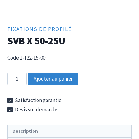
FIXATIONS DE PROFILÉ
SVB X 50-25U
Code 1-122-15-00
quantité
Ajouter au panier
de
SVB
Satisfaction garantie
X
Devis sur demande
50-
25U
Description