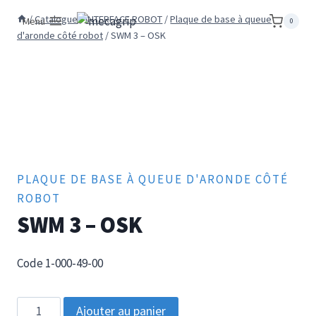
Aller
/
Catalogue
/
INTERFACE ROBOT
/
Plaque de base à queue
Menu
0
au
d'aronde côté robot
/
SWM 3 – OSK
contenu
PLAQUE DE BASE À QUEUE D'ARONDE CÔTÉ
ROBOT
SWM 3 – OSK
Code 1-000-49-00
quantité
Ajouter au panier