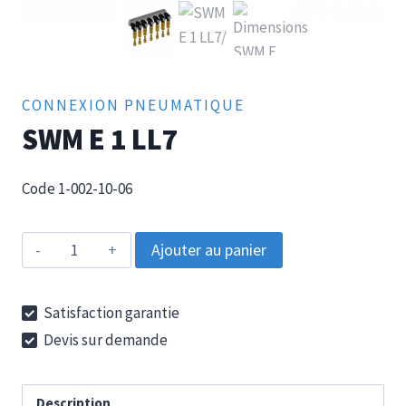
CONNEXION PNEUMATIQUE
SWM E 1 LL7
Code 1-002-10-06
quantité
Ajouter au panier
de
SWM
Satisfaction garantie
E
Devis sur demande
1
LL7
Description