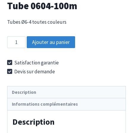
Tube 0604-100m
Tubes Ø6-4 toutes couleurs
quantité
Ajouter au panier
de
Tube
Satisfaction garantie
0604-
Devis sur demande
100m
Description
Informations complémentaires
Description