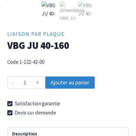
LIAISON PAR PLAQUE
VBG JU 40-160
Code 1-122-42-00
quantité
Ajouter au panier
de
VBG
Satisfaction garantie
JU
Devis sur demande
40-
160
Description